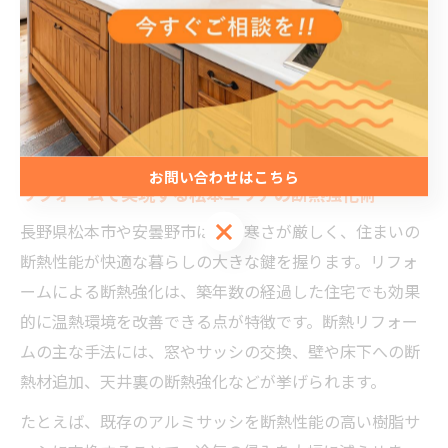
適な暮らしを実現できます。
寒冷地で快適な家を実現するリフォー
ム術
お問い合わせはこちら
リフォームで実現する松本エリアの断熱強化術
お問い合わせはこちら
長野県松本市や安曇野市は冬の寒さが厳しく、住まいの
断熱性能が快適な暮らしの大きな鍵を握ります。リフォ
ームによる断熱強化は、築年数の経過した住宅でも効果
的に温熱環境を改善できる点が特徴です。断熱リフォー
ムの主な手法には、窓やサッシの交換、壁や床下への断
熱材追加、天井裏の断熱強化などが挙げられます。
たとえば、既存のアルミサッシを断熱性能の高い樹脂サ