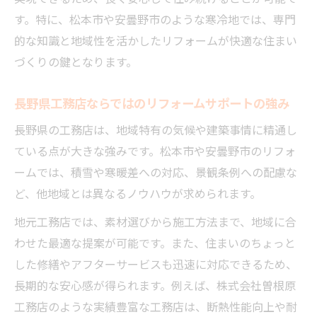
化術
す。特に、松本市や安曇野市のような寒冷地では、専門
寒さ対策リフォームの効果的な進め方を解
的な知識と地域性を活かしたリフォームが快適な住まい
説
づくりの鍵となります。
リフォームで快適温度を保つ工夫と素材選
び
長野県工務店ならではのリフォームサポートの強み
リフォームによるWB工法の特徴と活用方法
長野県の工務店は、地域特有の気候や建築事情に精通し
寒冷地特有のリフォーム優先順位と施工事
ている点が大きな強みです。松本市や安曇野市のリフォ
例
ームでは、積雪や寒暖差への対応、景観条例への配慮な
暮らしやすさを重視した選び方のポイント
ど、他地域とは異なるノウハウが求められます。
リフォームで叶える生活動線の工夫と改善
地元工務店では、素材選びから施工方法まで、地域に合
例
わせた最適な提案が可能です。また、住まいのちょっと
リフォームに強い工務店選びで安心の住ま
した修繕やアフターサービスも迅速に対応できるため、
い
長期的な安心感が得られます。例えば、株式会社曽根原
リフォームで重視すべき暮らしやすさの基
工務店のような実績豊富な工務店は、断熱性能向上や耐