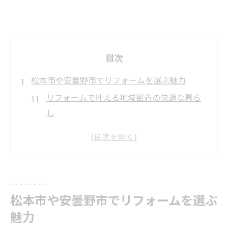
目次
松本市や安曇野市でリフォームを選ぶ魅力
リフォームで叶える地域密着の快適な暮ら
し
長野県工務店ならではのリフォームサポー
トの強み
リフォームで古い家も安心して住み継ぐ方
法
リフォームと新築のメリットを松本市で比
松本市や安曇野市でリフォームを選ぶ
較
魅力
リフォームによるコストメリットと補助金