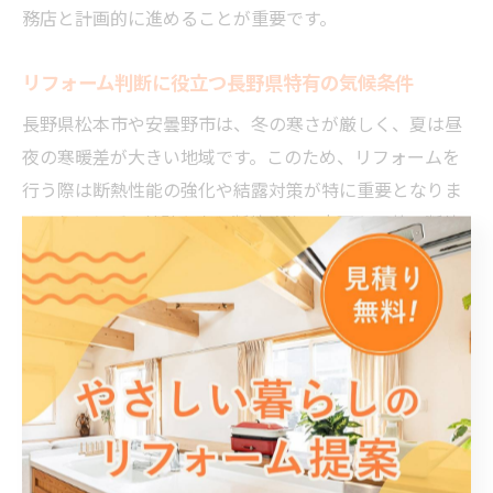
務店と計画的に進めることが重要です。
リフォーム判断に役立つ長野県特有の気候条件
長野県松本市や安曇野市は、冬の寒さが厳しく、夏は昼
夜の寒暖差が大きい地域です。このため、リフォームを
行う際は断熱性能の強化や結露対策が特に重要となりま
す。たとえば、外壁や窓の断熱改修、床下や天井の断熱
材追加など、地域特有の気候に合わせた施工が求められ
ます。
また、積雪による屋根や外構の補強、湿気対策も見逃せ
ません。地元の工務店は、松本市や安曇野市ならではの
気候や建物の特徴を熟知しており、最適なリフォームプ
ランを提案できます。気候に合ったリフォームを行うこ
とで、光熱費の削減や住まいの長寿命化が期待でき、快