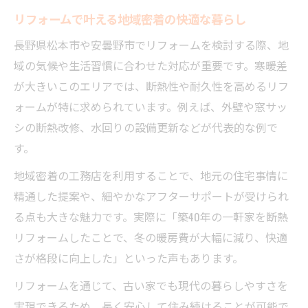
リフォームで叶える地域密着の快適な暮らし
活用術
新築かリフォームか迷った時の判断基準
長野県松本市や安曇野市でリフォームを検討する際、地
域の気候や生活習慣に合わせた対応が重要です。寒暖差
リフォーム選択時の費用と将来性を徹底比
が大きいこのエリアでは、断熱性や耐久性を高めるリフ
較
ォームが特に求められています。例えば、外壁や窓サッ
リフォームの判断ポイントと家族構成の考
シの断熱改修、水回りの設備更新などが代表的な例で
え方
す。
新築との違いを見極めるリフォームの視点
地域密着の工務店を利用することで、地元の住宅事情に
リフォームで叶う理想の暮らしと現実的な
精通した提案や、細やかなアフターサポートが受けられ
選択肢
る点も大きな魅力です。実際に「築40年の一軒家を断熱
リフォーム判断に役立つ長野県特有の気候
リフォームしたことで、冬の暖房費が大幅に減り、快適
条件
さが格段に向上した」といった声もあります。
寒冷地で快適な家を実現するリフォーム術
リフォームを通じて、古い家でも現代の暮らしやすさを
リフォームで実現する松本エリアの断熱強
実現できるため、長く安心して住み続けることが可能で