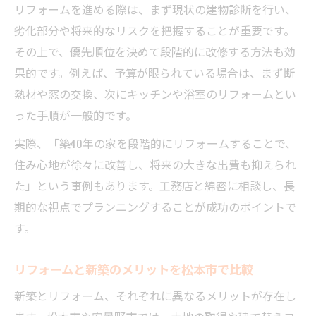
リフォームを進める際は、まず現状の建物診断を行い、
リフォームで長期的な資産価値を高める方
劣化部分や将来的なリスクを把握することが重要です。
法
その上で、優先順位を決めて段階的に改修する方法も効
リフォーム選択が将来の家族構成に与える
果的です。例えば、予算が限られている場合は、まず断
影響
熱材や窓の交換、次にキッチンや浴室のリフォームとい
リフォーム後の維持管理と安心サポートの
った手順が一般的です。
重要性
実際、「築40年の家を段階的にリフォームすることで、
リフォームで叶える世代を超えた住み継ぎ
住み心地が徐々に改善し、将来の大きな出費も抑えられ
計画
た」という事例もあります。工務店と綿密に相談し、長
リフォームの実例から学ぶ将来設計のコツ
期的な視点でプランニングすることが成功のポイントで
す。
リフォームと新築のメリットを松本市で比較
新築とリフォーム、それぞれに異なるメリットが存在し