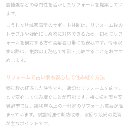
準
震補強などの専門性を活かしたリフォームを提案してい
リフォームによるバリアフリー化のポイン
ます。
ト
こうした地域密着型のサポート体制は、リフォーム後の
リフォームで実現する家族の快適空間づく
トラブルや疑問にも柔軟に対応できるため、初めてリフ
り
ォームを検討する方や高齢者世帯にも安心です。情報収
コスト比較から見る現実的な住まい改善法
集の際は、複数の工務店で相談・比較することをおすす
リフォーム費用相場と新築コストの違いを
めします。
整理
リフォームで古い家も安心して住み継ぐ方法
リフォームで抑える維持費と将来の安心感
築年数の経過した住宅でも、適切なリフォームを施すこ
リフォーム予算500万円でできる改修プラン
とで安心して住み継ぐことが可能です。特に松本市や安
リフォームの補助金活用法と節約アイデア
曇野市では、築40年以上の一軒家のリフォーム需要が高
リフォームで無理なく進める費用計画の作
まっています。耐震補強や断熱改修、水回り設備の更新
り方
が主なポイントです。
将来を見据えた松本・安曇野での住まい選び