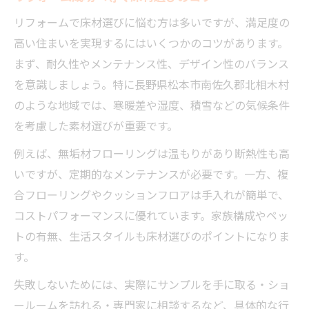
リフォームで注目される床材の種類とは
リフォームで床材選びに悩む方は多いですが、満足度の
床材ごとのメンテナンス性とリフォーム効
高い住まいを実現するにはいくつかのコツがあります。
果
まず、耐久性やメンテナンス性、デザイン性のバランス
リフォーム時に選ばれる床材のポイント
を意識しましょう。特に長野県松本市南佐久郡北相木村
理想空間へ導く床材リフォームの魅力とは
のような地域では、寒暖差や湿度、積雪などの気候条件
リフォームで叶える理想の床材空間づくり
を考慮した素材選びが重要です。
床材リフォームがもたらす快適性と美しさ
例えば、無垢材フローリングは温もりがあり断熱性も高
リフォーム後に実感する床材のメリット
いですが、定期的なメンテナンスが必要です。一方、複
合フローリングやクッションフロアは手入れが簡単で、
床材選びがリフォーム満足度を左右する理
コストパフォーマンスに優れています。家族構成やペッ
由
トの有無、生活スタイルも床材選びのポイントになりま
おしゃれな空間演出とリフォーム床材選定
す。
失敗しないための床材リフォーム方法
失敗しないためには、実際にサンプルを手に取る・ショ
リフォーム前に知るべき床材選びの注意点
ールームを訪れる・専門家に相談するなど、具体的な行