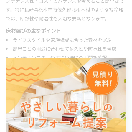
ンテナンス性・コストのバランスを考えることが重要で
す。特に長野県松本市南佐久郡北相木村のような寒冷地
では、断熱性や耐湿性も大切な要素となります。
床材選びの主なポイント
ライフスタイルや家族構成に合った素材を選ぶ
部屋ごとの用途に合わせて耐久性や防水性を考慮
メンテナンスのしやすさや掃除の手間を確認
予算や補助金制度も活用し、無理のない計画を立てる
リフォーム業者の実績やアフターサポート体制も、満足
度を左右する大きなポイントです。複数の業者から見積
もりを取り、実際の施工事例や口コミを参考にして納得
できる選択をしましょう。