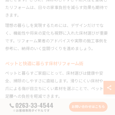
たリフォームは、日々の家事負担を減らす効果も期待で
きます。
理想の暮らしを実現するためには、デザインだけでな
く、機能性や将来の変化も視野に入れた床材選びが重要
です。リフォーム業者のアドバイスや実際の施工事例を
参考に、納得のいく空間づくりを進めましょう。
ペットと快適に暮らす床材リフォーム術
ペットと暮らすご家庭にとって、床材選びは健康や安
全、掃除のしやすさに直結します。滑りにくい床材や、
爪による傷が目立ちにくい素材を選ぶことで、ペットの
足腰への負担を軽減できます。
0263-33-4544
例えば、クッションフロアや表面強化タイプのフローリ
お問い合わせはこちら
※お客様専用ダイヤルです
ングは、ペットの滑り止めや防汚対策に適しています。