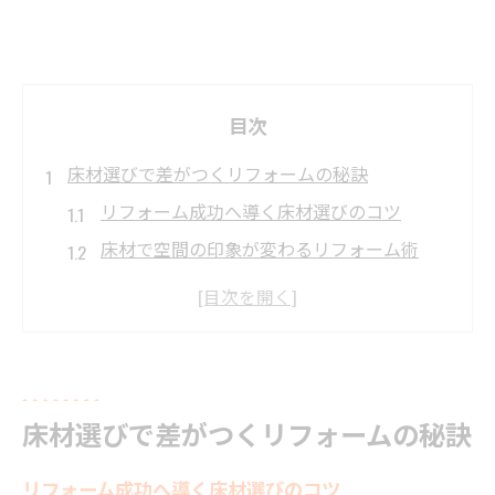
目次
床材選びで差がつくリフォームの秘訣
リフォーム成功へ導く床材選びのコツ
床材で空間の印象が変わるリフォーム術
リフォーム業者選びと床材選定の関係性
気候に合った床材がリフォームの決め手
リフォーム実例から学ぶ床材の選び方
リフォーム時に知っておきたい床材の特徴
床材選びで差がつくリフォームの秘訣
リフォームに最適な床材の特徴を徹底解説
人気床材の耐久性とリフォームの関係
リフォーム成功へ導く床材選びのコツ