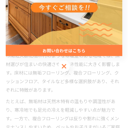
理想空間へ導く床材リフォームの魅力
とは
リフォームで叶える理想の床材空間づくり
リフォームを検討する際に「どんな床材を選べば理想の
空間になるのか」と悩む方は多いでしょう。長野県松本
お問い合わせはこちら
市南佐久郡北相木村のような寒暖差のある地域では、床
材選びが住まいの快適さや省エネ性能に大きく影響しま
お問い合わせはこちら
す。床材には無垢フローリング、複合フローリング、ク
ッションフロア、タイルなど多様な選択肢があり、それ
ぞれに特徴があります。
たとえば、無垢材は天然木特有の温もりや調湿性があ
り、寒冷地でも足元の冷えを軽減しやすい点が魅力で
す。一方で、複合フローリングは反りや割れに強くメン
テナンスしやすいため、ペットやお子さまがいるご家庭